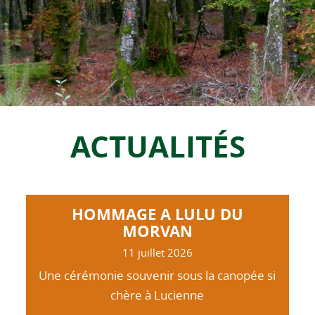
ACTUALITÉS
HOMMAGE A LULU DU
MORVAN
11 juillet 2026
Une cérémonie souvenir sous la canopée si
chère à Lucienne