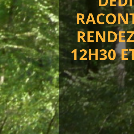
DÉDI
RACONT
RENDEZ
12H30 ET