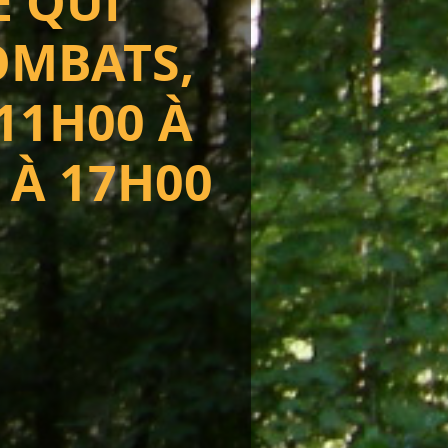
E QUI
OMBATS,
11H00 À
0 À 17H00