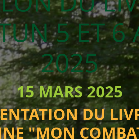
LON DU LI
TUN 5 ET 6 
2025
15 MARS 2025
ENTATION DU LIV
NNE "MON COMBA