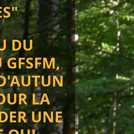
ES"
U DU
 GFSFM,
 D'AUTUN
POUR LA
DER UNE