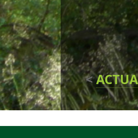
<
ACTUA