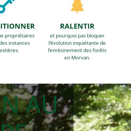
SITIONNER
RALENTIR
ue propriétaires
et pourquoi pas bloquer
des instances
l’évolution inquiétante de
estières.
l’enrésinement des forêts
en Morvan.
AN AU