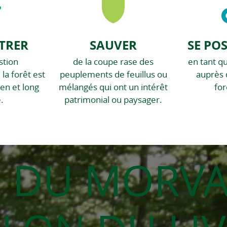
TRER
SAUVER
SE PO
stion
de la coupe rase des
en tant q
la forêt est
peuplements de feuillus ou
auprès 
en et long
mélangés qui ont un intérêt
for
.
patrimonial ou paysager.
 DU MORV