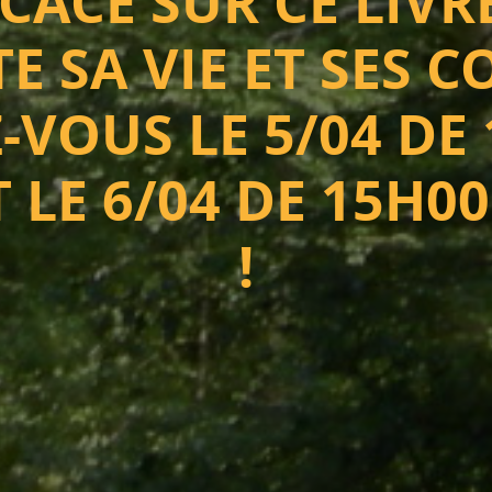
CACE SUR CE LIVR
E SA VIE ET SES C
-VOUS LE 5/04 DE 
 LE 6/04 DE 15H0
!