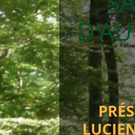
SA
D'AU
PRÉS
LUCIE