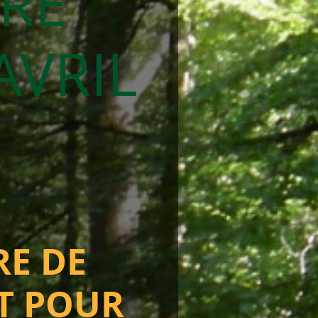
VRE
AVRIL
RE DE
T POUR