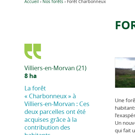
Accueil
›
Nos forêts
› Forêt Charbonneux
FO
Villiers-en-Morvan (21)
8 ha
La forêt
« Charbonneux » à
Une forê
Villiers-en-Morvan : Ces
habitant
deux parcelles ont été
l’exaspé
acquises grâce à la
Un nouve
contribution des
qui fait 